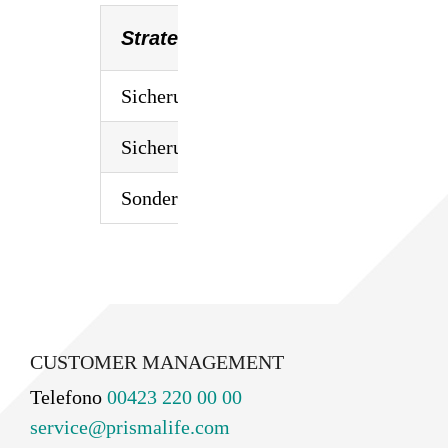
Strategia
Attuale
Sicherungsvermögen 0.9
0.90%
Sicherungsvermögen 0.25
0.25%
Sondervermögen Taggeld
0.75%
CUSTOMER MANAGEMENT
Telefono
00423 220 00 00
service@prismalife.com