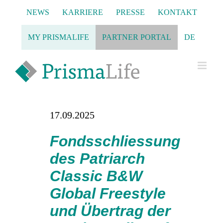
Zum
NEWS
KARRIERE
PRESSE
KONTAKT
Inhalt
springen
MY PRISMALIFE
PARTNER PORTAL
DE
17.09.2025
Fondsschliessung
des Patriarch
Classic B&W
Global Freestyle
und Übertrag der