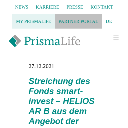
Zum
NEWS
KARRIERE
PRESSE
KONTAKT
Inhalt
springen
MY PRISMALIFE
PARTNER PORTAL
DE
27.12.2021
Streichung des
Fonds smart-
invest – HELIOS
AR B aus dem
Angebot der